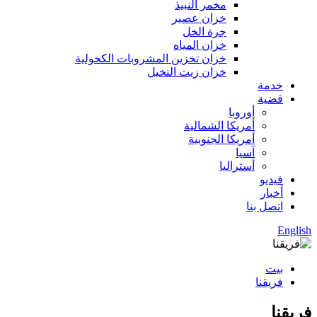
مخمر النبيذ
خزان عصير
جرة الخل
خزان المياه
خزان تخزين المشروبات الكحولية
خزان زيت النخيل
خدمة
قضية
أوروبا
أمريكا الشمالية
أمريكا الجنوبية
آسيا
أستراليا
فيديو
أخبار
اتصل بنا
English
بيت
فريقنا
فريقنا