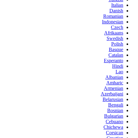
Italian
Danish
Romanian
Indonesian
Czech
Afrikaans
Swedish
Polish
Basque
Catalan
Esperanto
Hindi
Lao
Albanian
Amharic
Armenian
Azerbaijani
Belarusian
Bengali
Bosnian
Bulgarian
Cebuano
Chichewa
Corsican