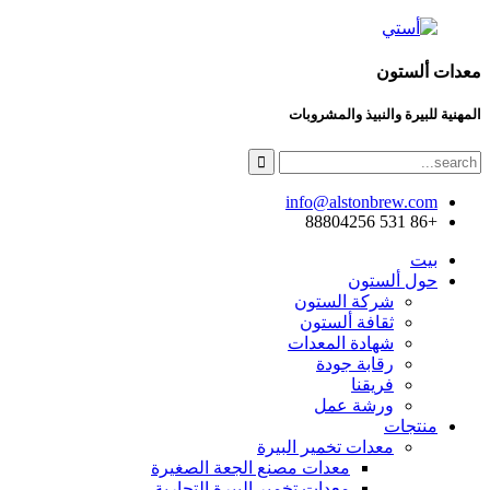
معدات ألستون
المهنية للبيرة والنبيذ والمشروبات
info@alstonbrew.com
+86 531 88804256
بيت
حول ألستون
شركة الستون
ثقافة ألستون
شهادة المعدات
رقابة جودة
فريقنا
ورشة عمل
منتجات
معدات تخمير البيرة
معدات مصنع الجعة الصغيرة
معدات تخمير البيرة التجارية