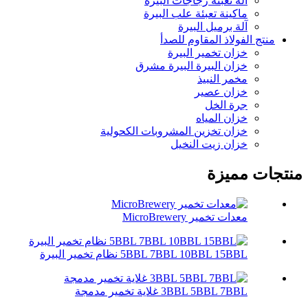
آلة تعبئة زجاجات البيرة
ماكينة تعبئة علب البيرة
آلة برميل البيرة
منتج الفولاذ المقاوم للصدأ
خزان تخمير البيرة
خزان البيرة البيرة مشرق
مخمر النبيذ
خزان عصير
جرة الخل
خزان المياه
خزان تخزين المشروبات الكحولية
خزان زيت النخيل
منتجات مميزة
معدات تخمير MicroBrewery
5BBL 7BBL 10BBL 15BBL نظام تخمير البيرة
3BBL 5BBL 7BBL غلاية تخمير مدمجة