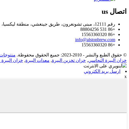
اتصال
us
رقم 12111، مبنى تشونغرون، طريق جينغشي، منطقة ليكسيا، جينان، الصين.
+86 531 88804256
+86 15563360320
info@alstonbrew.com
+86 15563360320
© حقوق الطبع والنشر - 2010-2023: جميع الحقوق محفوظة.
منتوجات 
خزان البيرة النحاسي
,
خزان تخزين البيرة
,
معدات البيرة
,
خزان البيرة 
ارسل بريد الكتروني
x