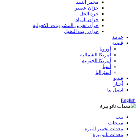
مخمر النبيذ
خزان عصير
جرة الخل
خزان المياه
خزان تخزين المشروبات الكحولية
خزان زيت النخيل
خدمة
قضية
أوروبا
أمريكا الشمالية
أمريكا الجنوبية
آسيا
أستراليا
فيديو
أخبار
اتصل بنا
English
بيت
منتجات
معدات تخمير البيرة
معدات نانو بيرة