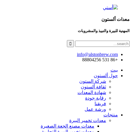
معدات ألستون
المهنية للبيرة والنبيذ والمشروبات
info@alstonbrew.com
+86 531 88804256
بيت
حول ألستون
شركة الستون
ثقافة ألستون
شهادة المعدات
رقابة جودة
فريقنا
ورشة عمل
منتجات
معدات تخمير البيرة
معدات مصنع الجعة الصغيرة
معدات تخمير البيرة التجارية