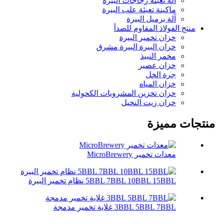
آلة تعبئة زجاجات البيرة
ماكينة تعبئة علب البيرة
آلة برميل البيرة
منتج الفولاذ المقاوم للصدأ
خزان تخمير البيرة
خزان البيرة البيرة مشرق
مخمر النبيذ
خزان عصير
جرة الخل
خزان المياه
خزان تخزين المشروبات الكحولية
خزان زيت النخيل
منتجات مميزة
معدات تخمير MicroBrewery
5BBL 7BBL 10BBL 15BBL نظام تخمير البيرة
3BBL 5BBL 7BBL غلاية تخمير مدمجة