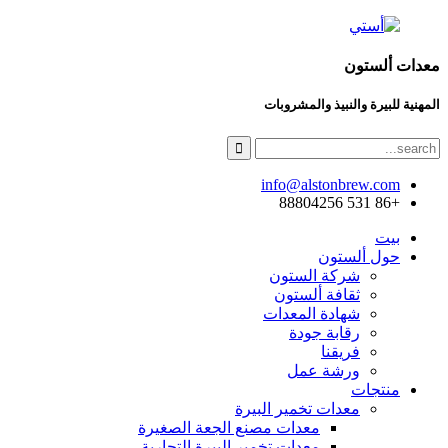
معدات ألستون
المهنية للبيرة والنبيذ والمشروبات
info@alstonbrew.com
+86 531 88804256
بيت
حول ألستون
شركة الستون
ثقافة ألستون
شهادة المعدات
رقابة جودة
فريقنا
ورشة عمل
منتجات
معدات تخمير البيرة
معدات مصنع الجعة الصغيرة
معدات تخمير البيرة التجارية