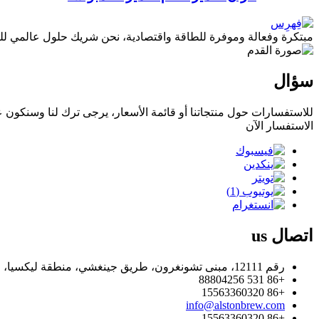
مبتكرة وفعالة وموفرة للطاقة واقتصادية، نحن شريك حلول عالمي للبير
سؤال
للاستفسارات حول منتجاتنا أو قائمة الأسعار، يرجى ترك لنا وسنكون على اتص
الاستفسار الآن
اتصال
us
رقم 12111، مبنى تشونغرون، طريق جينغشي، منطقة ليكسيا، جينان، الصين.
+86 531 88804256
+86 15563360320
info@alstonbrew.com
+86 15563360320