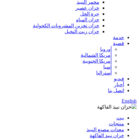
مخمر النبيذ
خزان عصير
جرة الخل
خزان المياه
خزان تخزين المشروبات الكحولية
خزان زيت النخيل
خدمة
قضية
أوروبا
أمريكا الشمالية
أمريكا الجنوبية
آسيا
أستراليا
فيديو
أخبار
اتصل بنا
English
بيت
منتجات
معدات مصنع النبيذ
خزان نبيذ الفاكهة