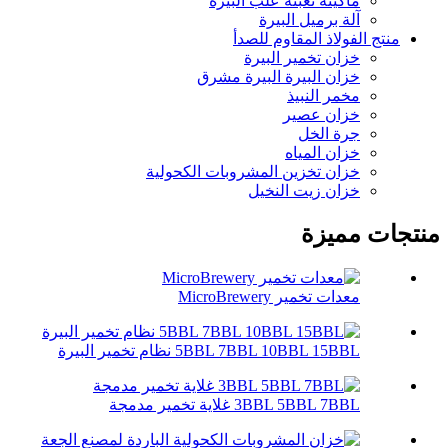
ماكينة تعبئة علب البيرة
آلة برميل البيرة
منتج الفولاذ المقاوم للصدأ
خزان تخمير البيرة
خزان البيرة البيرة مشرق
مخمر النبيذ
خزان عصير
جرة الخل
خزان المياه
خزان تخزين المشروبات الكحولية
خزان زيت النخيل
منتجات مميزة
معدات تخمير MicroBrewery
5BBL 7BBL 10BBL 15BBL نظام تخمير البيرة
3BBL 5BBL 7BBL غلاية تخمير مدمجة