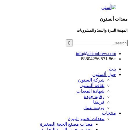
معدات ألستون
المهنية للبيرة والنبيذ والمشروبات
info@alstonbrew.com
+86 531 88804256
بيت
حول ألستون
شركة الستون
ثقافة ألستون
شهادة المعدات
رقابة جودة
فريقنا
ورشة عمل
منتجات
معدات تخمير البيرة
معدات مصنع الجعة الصغيرة
معدات تخمير البيرة التجارية