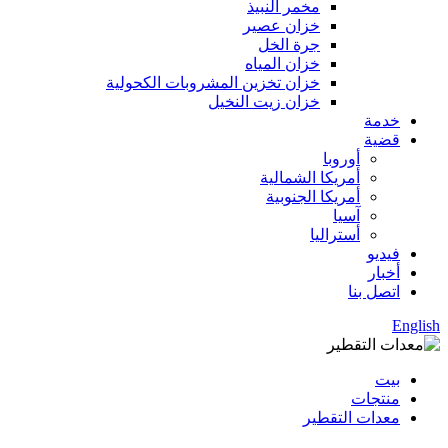
مخمر النبيذ
خزان عصير
جرة الخل
خزان المياه
خزان تخزين المشروبات الكحولية
خزان زيت النخيل
خدمة
قضية
أوروبا
أمريكا الشمالية
أمريكا الجنوبية
آسيا
أستراليا
فيديو
أخبار
اتصل بنا
English
بيت
منتجات
معدات التقطير