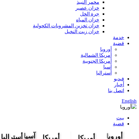
مخمر النبيذ
خزان عصير
جرة الخل
خزان المياه
خزان تخزين المشروبات الكحولية
خزان زيت النخيل
خدمة
قضية
أوروبا
أمريكا الشمالية
أمريكا الجنوبية
آسيا
أستراليا
فيديو
أخبار
اتصل بنا
English
بيت
قضية
آسيا
أوروبا
أستراليا
أمريكا
أمريكا