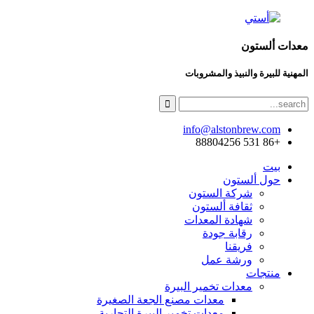
معدات ألستون
المهنية للبيرة والنبيذ والمشروبات
info@alstonbrew.com
+86 531 88804256
بيت
حول ألستون
شركة الستون
ثقافة ألستون
شهادة المعدات
رقابة جودة
فريقنا
ورشة عمل
منتجات
معدات تخمير البيرة
معدات مصنع الجعة الصغيرة
معدات تخمير البيرة التجارية