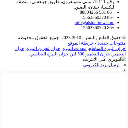
رقم 12111، مبنى تشونغرون، طريق جينغشي، منطقة
ليكسيا، جينان، الصين.
+86 531 88804256
+86 15563360320
info@alstonbrew.com
+86 15563360320
© حقوق الطبع والنشر - 2010-2023: جميع الحقوق محفوظة.
منتوجات جديدة
-
خريطة الموقع
خزان البيرة الساطع
,
معدات البيرة
,
خزان تخزين البيرة
,
خزان
التخمير
,
خزان التخمير 500 لتر
,
خزان البيرة النحاسي
,
ارسل بريد الكتروني
x