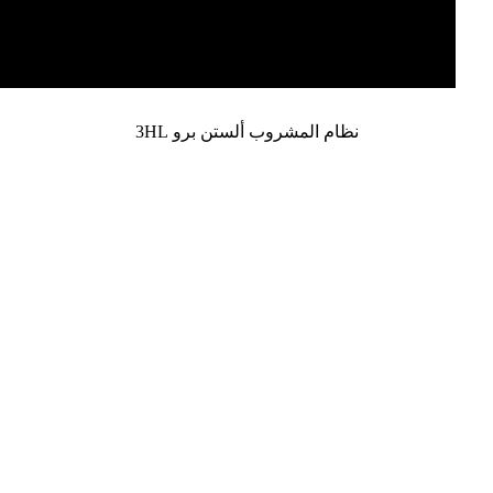
نظام المشروب ألستن برو 3HL