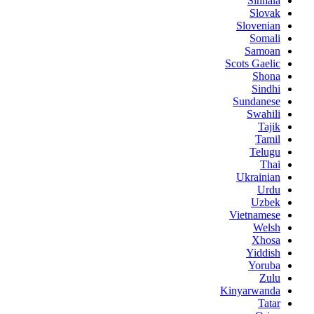
Sinhala
Slovak
Slovenian
Somali
Samoan
Scots Gaelic
Shona
Sindhi
Sundanese
Swahili
Tajik
Tamil
Telugu
Thai
Ukrainian
Urdu
Uzbek
Vietnamese
Welsh
Xhosa
Yiddish
Yoruba
Zulu
Kinyarwanda
Tatar