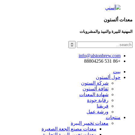
معدات ألستون
المهنية للبيرة والنبيذ والمشروبات
info@alstonbrew.com
+86 531 88804256
بيت
حول ألستون
شركة الستون
ثقافة ألستون
شهادة المعدات
رقابة جودة
فريقنا
ورشة عمل
منتجات
معدات تخمير البيرة
معدات مصنع الجعة الصغيرة
معدات تخمير البيرة التجارية