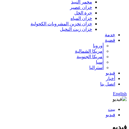
مخمر النبيذ
خزان عصير
جرة الخل
خزان المياه
خزان تخزين المشروبات الكحولية
خزان زيت النخيل
خدمة
قضية
أوروبا
أمريكا الشمالية
أمريكا الجنوبية
آسيا
أستراليا
فيديو
أخبار
اتصل بنا
English
بيت
فيديو
فيديو