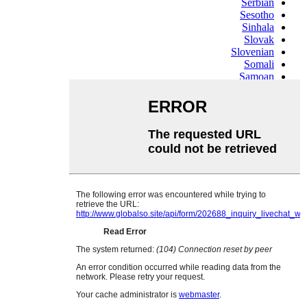
Serbian
Sesotho
Sinhala
Slovak
Slovenian
Somali
Samoan
Scots Gaelic
Shona
Sindhi
Sundanese
Swahili
Tajik
Tamil
Telugu
Thai
Ukrainian
Urdu
Uzbek
Vietnamese
Welsh
Xhosa
Yiddish
Yoruba
Zulu