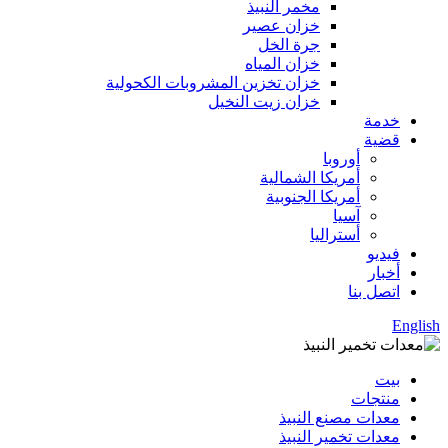
مخمر النبيذ
خزان عصير
جرة الخل
خزان المياه
خزان تخزين المشروبات الكحولية
خزان زيت النخيل
خدمة
قضية
أوروبا
أمريكا الشمالية
أمريكا الجنوبية
آسيا
أستراليا
فيديو
أخبار
اتصل بنا
English
بيت
منتجات
معدات مصنع النبيذ
معدات تخمير النبيذ