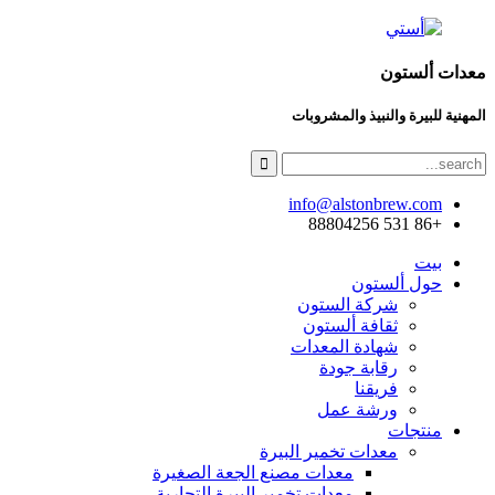
معدات ألستون
المهنية للبيرة والنبيذ والمشروبات
info@alstonbrew.com
+86 531 88804256
بيت
حول ألستون
شركة الستون
ثقافة ألستون
شهادة المعدات
رقابة جودة
فريقنا
ورشة عمل
منتجات
معدات تخمير البيرة
معدات مصنع الجعة الصغيرة
معدات تخمير البيرة التجارية